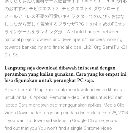
盛りだくさんの無料ゲーム総合サイト！Android、iPhone対応
のおすすめ. チビクエスト3 · チビクエスト3. ダウンロード、
メールアドレス不要の可愛いキャラクターでのんびりおはな
ししながら楽しく冒険するブラウザRPG！ おすすめのPCオン
ラインゲームをランキング形… We build bridges between
national project owners and developers/financers, working
towards bankability and financial close. Lk21 Org Semi Fullk21
Org Se
Langsung saja download dibawah ini sesuai dengan
peramban yang kalian gunakan. Cara yang ke empat ini
bisa digunakan untuk perangkat PC saja.
Simak berikut 10 aplikasi untuk mendownload video khusus
untuk Anda 10 Aplikasi Pemutar Video Terbaik untuk PC dan
laptop Cara mendownload menggunakan aplikasi Media Clip
Video Downloader tergolong mudah dan praktis. Feb 28, 2018
If you want to download videos in Google Chrome, you will
find out that you You won't find a single Chrome video