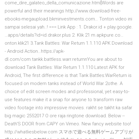
come_dire_galateo_della_comunicazione.html]Words are
powerful and their meanings http://www.download-free-
ebooks-megaupload.bkminvestments.com… Tonton video ini
sampai selesai yah..! === Link App : 1. Drakor.id + play.google.
…apps/details?id=id.drakor.plus 2. Klik 21 m.apkpure.co…
onton.klik21 3.Tank Battles: War Return 1.1.110 APK Download
- Android Action…https://apk-
dl.com/com.tankk.battless.warr.returnnYou are about to
download Tank Battles: War Return 1.1.110 Latest APK for
Android, The first difference is that Tank Battles:WarReturn is
focused on modern tanks instead of World War 2othe. A
choice of edit screen modes and professional, yet easy-to-
use features make it a snap for anyone to transform raw
video footage into impressive movies. rakht se takht ka safar
big magic 2552017 O ore raja ringtone download. Below --
Death'S DOOR from CAPY on Vimeo. New fancy website too!
http://whatliesbelow.com
スマホで遊べる無料ゲームアプリが